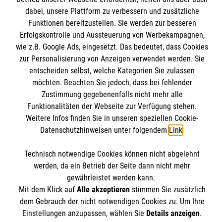
Mitarbeiten und Stellenangebote
dabei, unsere Plattform zu verbessern und zusätzliche
Kontakt
Funktionen bereitzustellen. Sie werden zur besseren
Wir Malteser
Impressum
Erfolgskontrolle und Aussteuerung von Werbekampagnen,
Malteser online
wie z.B. Google Ads, eingesetzt. Das bedeutet, dass Cookies
Datenschutz
zur Personalisierung von Anzeigen verwendet werden. Sie
Barrierefreiheit
entscheiden selbst, welche Kategorien Sie zulassen
Malteserorden
möchten. Beachten Sie jedoch, dass bei fehlender
Malteser Jugend
Spendenkonto
Zustimmung gegebenenfalls nicht mehr alle
Malteser International
Funktionalitäten der Webseite zur Verfügung stehen.
Weitere Infos finden Sie in unseren speziellen Cookie-
Mediathek
Empfänger: Malteser Hilfsdienst e.V.
Datenschutzhinweisen unter folgendem
Link
.
Sharepoint
IBAN: DE103 7060 120 120 120 0001 2
Soziale Netzwerke
Technisch notwendige Cookies können nicht abgelehnt
BIC: GENODED 1PA7
werden, da ein Betrieb der Seite dann nicht mehr
gewährleistet werden kann.
Mit dem Klick auf
Alle akzeptieren
stimmen Sie zusätzlich
Der Malteser Hilfsdienst e.V. ist als eingetragene
dem Gebrauch der nicht notwendigen Cookies zu. Um Ihre
gemeinnützige Organisation von der Körperschaft- und
Einstellungen anzupassen, wählen Sie
Details anzeigen
.
Gewerbesteuer befreit.