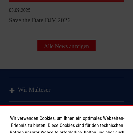
03.09.2025
Save the Date DJV 2026
Alle News anzeigen
Wir Malteser
Spenden und Helfen
Wir verwenden Cookies, um Ihnen ein optimales Webseiten-
Angebote und Leistungen
Informationen
Erlebnis zu bieten. Diese Cookies sind für den technischen
Erste-Hilfe-Kurse
Betrieb unserer Webseite erforderlich, helfen uns aber auch