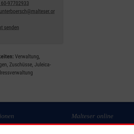
160-97702933
unterboersch@malteser.or
ht senden
eiten:
Verwaltung,
en, Zuschüsse, Juleica-
dressverwaltung
ionen
Malteser online
Malteserorden