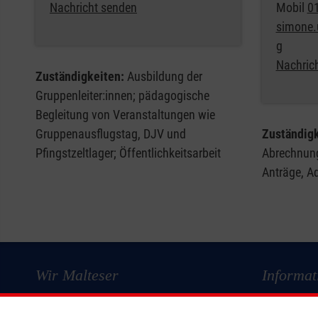
Nachricht senden
Mobil
0
simone.
g
Nachric
Zuständigkeiten:
Ausbildung der
Gruppenleiter:innen; pädagogische
Begleitung von Veranstaltungen wie
Gruppenausflugstag, DJV und
Zuständigk
Pfingstzeltlager; Öffentlichkeitsarbeit
Abrechnung
Anträge, A
Wir Malteser
Informat
Spenden und Helfen
Kontakt